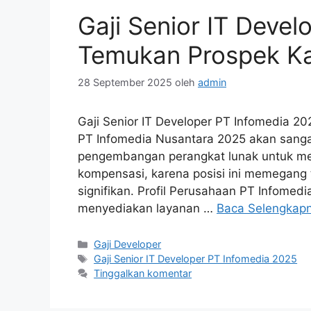
Gaji Senior IT Deve
Temukan Prospek Kar
28 September 2025
oleh
admin
Gaji Senior IT Developer PT Infomedia 20
PT Infomedia Nusantara 2025 akan sanga
pengembangan perangkat lunak untuk mene
kompensasi, karena posisi ini memegang 
signifikan. Profil Perusahaan PT Infome
menyediakan layanan …
Baca Selengkap
Kategori
Gaji Developer
Tag
Gaji Senior IT Developer PT Infomedia 2025
Tinggalkan komentar