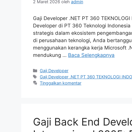
2 Maret 2026
oleh
admin
Gaji Developer .NET PT 360 TEKNOLOGI 
Developer di PT 360 Teknologi Indonesi
strategis dalam ekosistem pengembanga
di perusahaan teknologi, Anda bertangg
menggunakan kerangka kerja Microsoft .N
mendukung …
Baca Selengkapnya
Kategori
Gaji Developer
Tag
Gaji Developer .NET PT 360 TEKNOLOGI IND
Tinggalkan komentar
Gaji Back End Deve