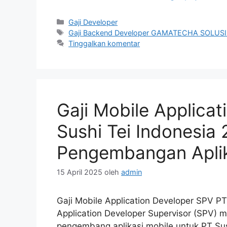
Kategori
Gaji Developer
Tag
Gaji Backend Developer GAMATECHA SOLU
Tinggalkan komentar
Gaji Mobile Applica
Sushi Tei Indonesia
Pengembangan Aplika
15 April 2025
oleh
admin
Gaji Mobile Application Developer SPV PT
Application Developer Supervisor (SPV)
pengembang aplikasi mobile untuk PT Sush