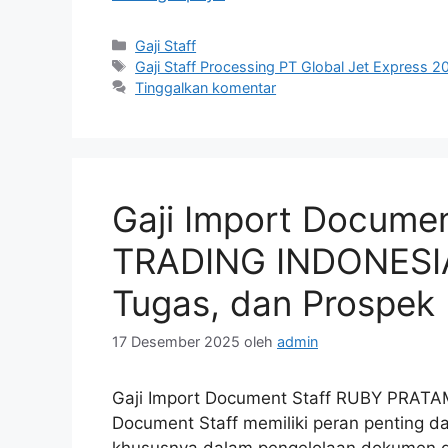
Kategori
Gaji Staff
Tag
Gaji Staff Processing PT Global Jet Express 2
Tinggalkan komentar
Gaji Import Docume
TRADING INDONESIA 
Tugas, dan Prospek 
17 Desember 2025
oleh
admin
Gaji Import Document Staff RUBY PRATA
Document Staff memiliki peran penting da
khususnya dalam pengelolaan dokumen dan