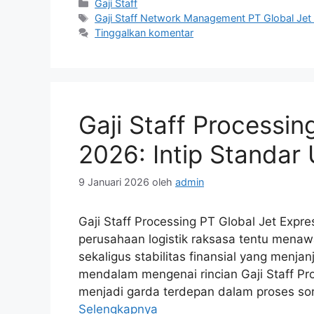
Kategori
Gaji Staff
Tag
Gaji Staff Network Management PT Global Je
Tinggalkan komentar
Gaji Staff Processin
2026: Intip Standar
9 Januari 2026
oleh
admin
Gaji Staff Processing PT Global Jet Expre
perusahaan logistik raksasa tentu mena
sekaligus stabilitas finansial yang menja
mendalam mengenai rincian Gaji Staff Pr
menjadi garda terdepan dalam proses sort
Selengkapnya