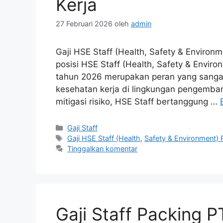
Kerja
27 Februari 2026
oleh
admin
Gaji HSE Staff (Health, Safety & Enviro
posisi HSE Staff (Health, Safety & Envi
tahun 2026 merupakan peran yang sangat
kesehatan kerja di lingkungan pengemba
mitigasi risiko, HSE Staff bertanggung …
Kategori
Gaji Staff
Tag
Gaji HSE Staff (Health
,
Safety & Environment)
Tinggalkan komentar
Gaji Staff Packing 