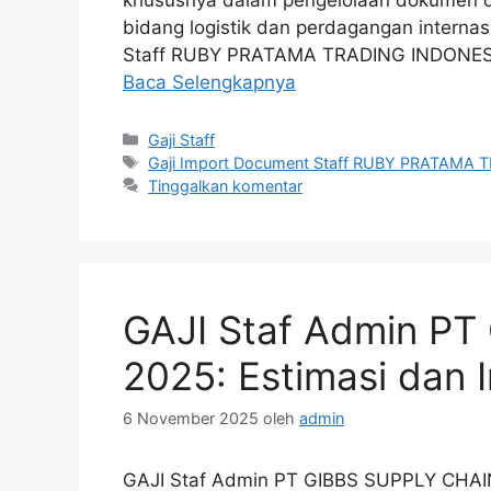
bidang logistik dan perdagangan internas
Staff RUBY PRATAMA TRADING INDONESIA 
Baca Selengkapnya
Kategori
Gaji Staff
Tag
Gaji Import Document Staff RUBY PRATAMA
Tinggalkan komentar
GAJI Staf Admin P
2025: Estimasi dan 
6 November 2025
oleh
admin
GAJI Staf Admin PT GIBBS SUPPLY CHAIN 2