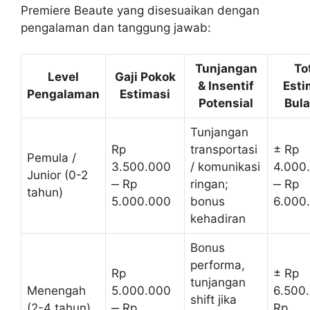
Premiere Beaute yang disesuaikan dengan
pengalaman dan tanggung jawab:
Tunjangan
To
Level
Gaji Pokok
& Insentif
Esti
Pengalaman
Estimasi
Potensial
Bul
Tunjangan
Rp
transportasi
± Rp
Pemula /
3.500.000
/ komunikasi
4.000
Junior (0-2
‒ Rp
ringan;
‒ Rp
tahun)
5.000.000
bonus
6.000
kehadiran
Bonus
performa,
Rp
± Rp
tunjangan
Menengah
5.000.000
6.500
shift jika
(2-4 tahun)
‒ Rp
Rp