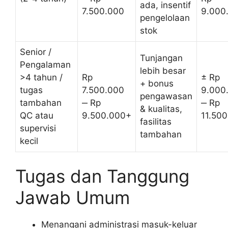
ada, insentif
7.500.000
9.000
pengelolaan
stok
Senior /
Tunjangan
Pengalaman
lebih besar
>4 tahun /
Rp
± Rp
+ bonus
tugas
7.500.000
9.000
pengawasan
tambahan
‒ Rp
‒ Rp
& kualitas,
QC atau
9.500.000+
11.50
fasilitas
supervisi
tambahan
kecil
Tugas dan Tanggung
Jawab Umum
Menangani administrasi masuk-keluar