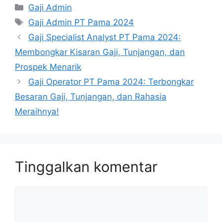
Kategori
Gaji Admin
Tag
Gaji Admin PT Pama 2024
Gaji Specialist Analyst PT Pama 2024:
Membongkar Kisaran Gaji, Tunjangan, dan
Prospek Menarik
Gaji Operator PT Pama 2024: Terbongkar
Besaran Gaji, Tunjangan, dan Rahasia
Meraihnya!
Tinggalkan komentar
Komentar