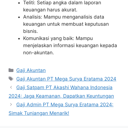
Teliti: Setiap angka dalam laporan
keuangan harus akurat.
Analisis: Mampu menganalisis data
keuangan untuk membuat keputusan
bisnis.
Komunikasi yang baik: Mampu
menjelaskan informasi keuangan kepada
non-akuntan.
Kategori
Gaji Akuntan
Tag
Gaji Akuntan PT Mega Surya Eratama 2024
Gaji Satpam PT Akashi Wahana Indonesia
2024: Jaga Keamanan, Dapatkan Keuntungan
Gaji Admin PT Mega Surya Eratama 2024:
Simak Tunjangan Menarik!