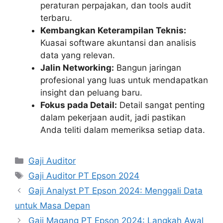
peraturan perpajakan, dan tools audit
terbaru.
Kembangkan Keterampilan Teknis:
Kuasai software akuntansi dan analisis
data yang relevan.
Jalin Networking:
Bangun jaringan
profesional yang luas untuk mendapatkan
insight dan peluang baru.
Fokus pada Detail:
Detail sangat penting
dalam pekerjaan audit, jadi pastikan
Anda teliti dalam memeriksa setiap data.
Kategori
Gaji Auditor
Tag
Gaji Auditor PT Epson 2024
Gaji Analyst PT Epson 2024: Menggali Data
untuk Masa Depan
Gaji Magang PT Epson 2024: Langkah Awal