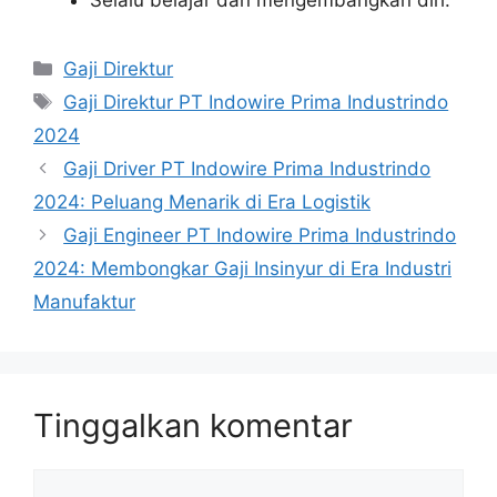
Selalu belajar dan mengembangkan diri.
Kategori
Gaji Direktur
Tag
Gaji Direktur PT Indowire Prima Industrindo
2024
Gaji Driver PT Indowire Prima Industrindo
2024: Peluang Menarik di Era Logistik
Gaji Engineer PT Indowire Prima Industrindo
2024: Membongkar Gaji Insinyur di Era Industri
Manufaktur
Tinggalkan komentar
Komentar