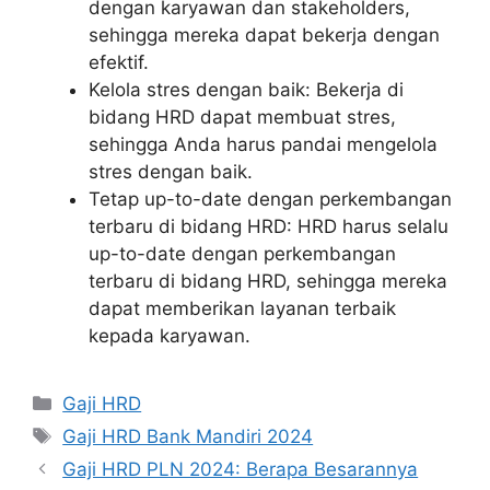
dengan karyawan dan stakeholders,
sehingga mereka dapat bekerja dengan
efektif.
Kelola stres dengan baik: Bekerja di
bidang HRD dapat membuat stres,
sehingga Anda harus pandai mengelola
stres dengan baik.
Tetap up-to-date dengan perkembangan
terbaru di bidang HRD: HRD harus selalu
up-to-date dengan perkembangan
terbaru di bidang HRD, sehingga mereka
dapat memberikan layanan terbaik
kepada karyawan.
Kategori
Gaji HRD
Tag
Gaji HRD Bank Mandiri 2024
Gaji HRD PLN 2024: Berapa Besarannya