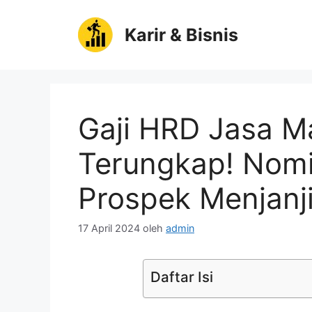
Langsung
ke
Karir & Bisnis
isi
Gaji HRD Jasa M
Terungkap! Nomi
Prospek Menjanj
17 April 2024
oleh
admin
Daftar Isi