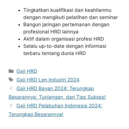
Tingkatkan kualifikasi dan keahlianmu
dengan mengikuti pelatihan dan seminar
Bangun jaringan pertemanan dengan
profesional HRD lainnya
Aktif dalam organisasi profesi HRD
Selalu up-to-date dengan informasi
terbaru tentang dunia HRD
Kategori
Gaji HRD
Tag
Gaji HRD Len Industri 2024
Gaji HRD Bayan 2024: Terungkap
Besarannya, Tunjangan, dan Tips Sukses!
Gaji HRD Pelabuhan Indonesia 2024:
Terungkap Besarannya!