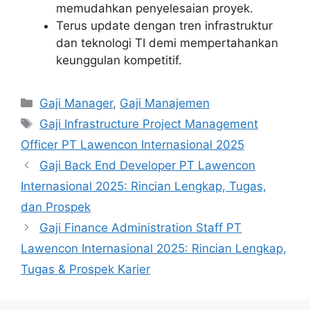
memudahkan penyelesaian proyek.
Terus update dengan tren infrastruktur
dan teknologi TI demi mempertahankan
keunggulan kompetitif.
Kategori
Gaji Manager
,
Gaji Manajemen
Tag
Gaji Infrastructure Project Management
Officer PT Lawencon Internasional 2025
Gaji Back End Developer PT Lawencon
Internasional 2025: Rincian Lengkap, Tugas,
dan Prospek
Gaji Finance Administration Staff PT
Lawencon Internasional 2025: Rincian Lengkap,
Tugas & Prospek Karier