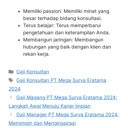
Memiliki passion: Memiliki minat yang
besar terhadap bidang konsultasi.
Terus belajar: Terus memperbarui
pengetahuan dan keterampilan Anda.
Membangun jaringan: Membangun
hubungan yang baik dengan klien dan
rekan kerja.
Kategori
Gaji Konsultan
Tag
Gaji Konsultan PT Mega Surya Eratama
2024
Gaji Magang PT Mega Surya Eratama 2024:
Langkah Awal Menuju Karier Impian
Gaji Manager PT Mega Surya Eratama 2024:
Memimpin dan Menginspirasi