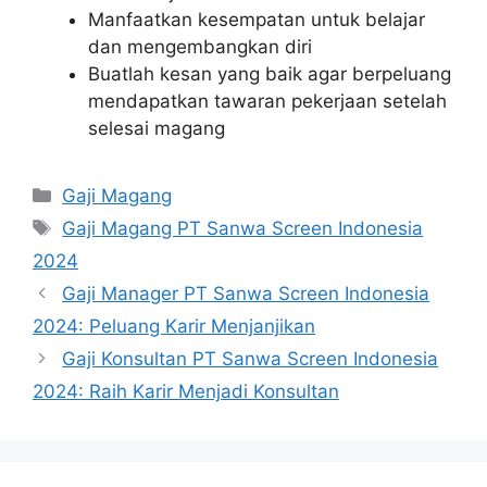
Manfaatkan kesempatan untuk belajar
dan mengembangkan diri
Buatlah kesan yang baik agar berpeluang
mendapatkan tawaran pekerjaan setelah
selesai magang
Kategori
Gaji Magang
Tag
Gaji Magang PT Sanwa Screen Indonesia
2024
Gaji Manager PT Sanwa Screen Indonesia
2024: Peluang Karir Menjanjikan
Gaji Konsultan PT Sanwa Screen Indonesia
2024: Raih Karir Menjadi Konsultan