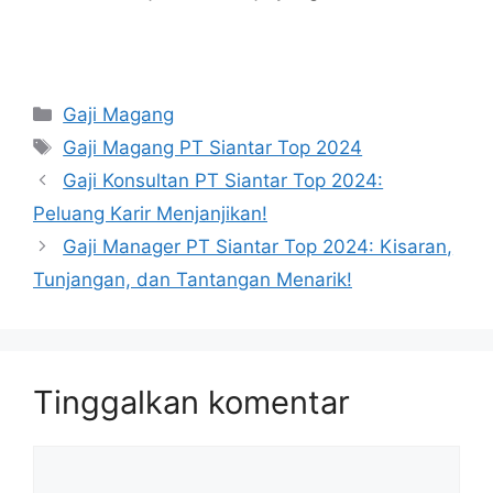
Kategori
Gaji Magang
Tag
Gaji Magang PT Siantar Top 2024
Gaji Konsultan PT Siantar Top 2024:
Peluang Karir Menjanjikan!
Gaji Manager PT Siantar Top 2024: Kisaran,
Tunjangan, dan Tantangan Menarik!
Tinggalkan komentar
Komentar