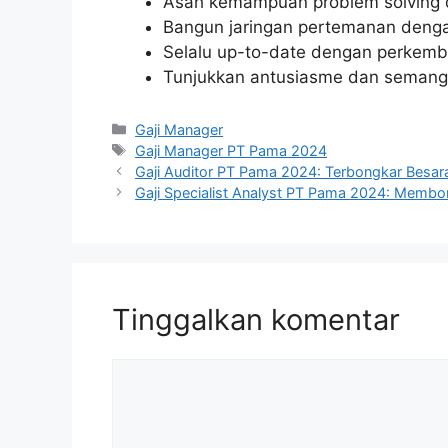
Asah kemampuan problem solving 
Bangun jaringan pertemanan denga
Selalu up-to-date dengan perkemb
Tunjukkan antusiasme dan semanga
Kategori
Gaji Manager
Tag
Gaji Manager PT Pama 2024
Gaji Auditor PT Pama 2024: Terbongkar Besara
Gaji Specialist Analyst PT Pama 2024: Membon
Tinggalkan komentar
Komentar