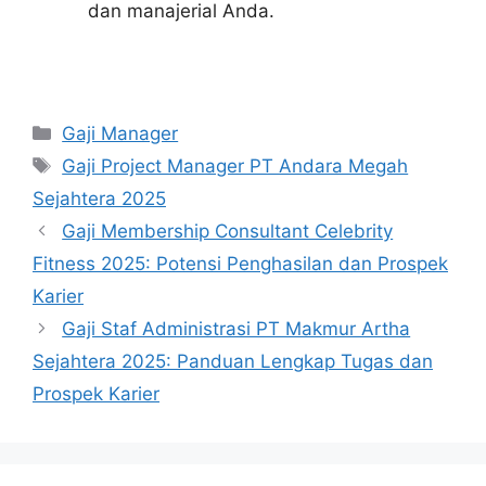
dan manajerial Anda.
Kategori
Gaji Manager
Tag
Gaji Project Manager PT Andara Megah
Sejahtera 2025
Gaji Membership Consultant Celebrity
Fitness 2025: Potensi Penghasilan dan Prospek
Karier
Gaji Staf Administrasi PT Makmur Artha
Sejahtera 2025: Panduan Lengkap Tugas dan
Prospek Karier