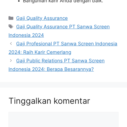
Bangunlah karir Anda dengan baik.
Kategori
Gaji Quality Assurance
Tag
Gaji Quality Assurance PT Sanwa Screen
Indonesia 2024
Gaji Profesional PT Sanwa Screen Indonesia
2024: Raih Karir Cemerlang
Gaji Public Relations PT Sanwa Screen
Indonesia 2024: Berapa Besarannya?
Tinggalkan komentar
Komentar