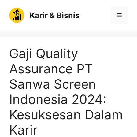
Langsung
ke
Karir & Bisnis
Menu
isi
Gaji Quality
Assurance PT
Sanwa Screen
Indonesia 2024:
Kesuksesan Dalam
Karir