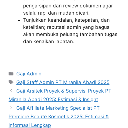
pengarsipan dan review dokumen agar
selalu rapi dan mudah dicari.
Tunjukkan keandalan, ketepatan, dan
ketelitian; reputasi admin yang bagus
akan membuka peluang tambahan tugas
dan kenaikan jabatan.
Kategori
Gaji Admin
Tag
Gaji Staff Admin PT Miranila Abadi 2025
Gaji Arsitek Proyek & Supervisi Proyek PT
Miranila Abadi 2025: Estimasi & Insight
Gaji Affiliate Marketing Specialist PT
Premiere Beaute Kosmetik 2025: Estimasi &
Informasi Lengkap