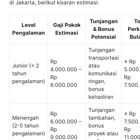
di Jakarta, berikut kisaran estimasi:
Tunjangan
To
Level
Gaji Pokok
& Bonus
Perk
Pengalaman
Estimasi
Potensial
Bul
Tunjangan
transportasi
Rp
± Rp
Junior (< 2
atau
4.000.000 –
5.000
tahun
komunikasi
Rp
Rp
pengalaman)
ringan,
6.000.000
7.500
bonus
kehadiran
Tunjangan
Rp
± Rp
Menengah
tambahan,
6.000.000 –
7.500
(2-5 tahun
bonus
Rp
Rp
pengalaman)
proyek atau
9.000.000
11.00