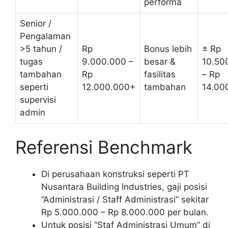
performa
Senior /
Pengalaman
>5 tahun /
Rp
Bonus lebih
± Rp
tugas
9.000.000 –
besar &
10.50
tambahan
Rp
fasilitas
– Rp
seperti
12.000.000+
tambahan
14.00
supervisi
admin
Referensi Benchmark
Di perusahaan konstruksi seperti PT
Nusantara Building Industries, gaji posisi
“Administrasi / Staff Administrasi” sekitar
Rp 5.000.000 – Rp 8.000.000 per bulan.
Untuk posisi “Staf Administrasi Umum” di