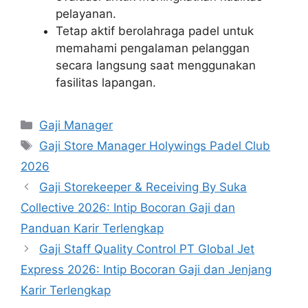
pelayanan.
Tetap aktif berolahraga padel untuk
memahami pengalaman pelanggan
secara langsung saat menggunakan
fasilitas lapangan.
Kategori
Gaji Manager
Tag
Gaji Store Manager Holywings Padel Club
2026
Gaji Storekeeper & Receiving By Suka
Collective 2026: Intip Bocoran Gaji dan
Panduan Karir Terlengkap
Gaji Staff Quality Control PT Global Jet
Express 2026: Intip Bocoran Gaji dan Jenjang
Karir Terlengkap