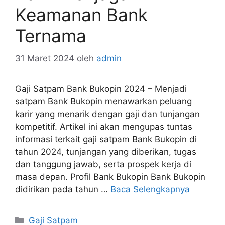
Keamanan Bank
Ternama
31 Maret 2024
oleh
admin
Gaji Satpam Bank Bukopin 2024 – Menjadi
satpam Bank Bukopin menawarkan peluang
karir yang menarik dengan gaji dan tunjangan
kompetitif. Artikel ini akan mengupas tuntas
informasi terkait gaji satpam Bank Bukopin di
tahun 2024, tunjangan yang diberikan, tugas
dan tanggung jawab, serta prospek kerja di
masa depan. Profil Bank Bukopin Bank Bukopin
didirikan pada tahun …
Baca Selengkapnya
Kategori
Gaji Satpam