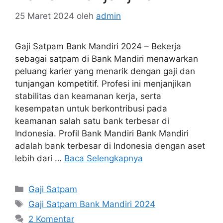
25 Maret 2024
oleh
admin
Gaji Satpam Bank Mandiri 2024 – Bekerja
sebagai satpam di Bank Mandiri menawarkan
peluang karier yang menarik dengan gaji dan
tunjangan kompetitif. Profesi ini menjanjikan
stabilitas dan keamanan kerja, serta
kesempatan untuk berkontribusi pada
keamanan salah satu bank terbesar di
Indonesia. Profil Bank Mandiri Bank Mandiri
adalah bank terbesar di Indonesia dengan aset
lebih dari …
Baca Selengkapnya
Kategori
Gaji Satpam
Tag
Gaji Satpam Bank Mandiri 2024
2 Komentar