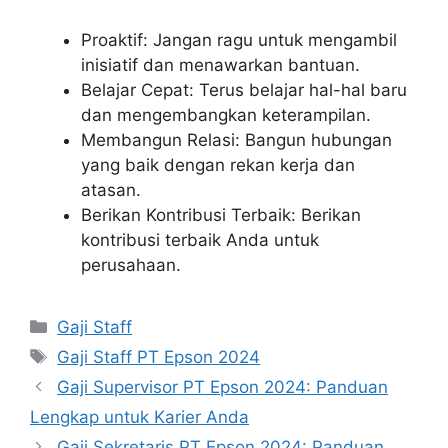
Proaktif: Jangan ragu untuk mengambil
inisiatif dan menawarkan bantuan.
Belajar Cepat: Terus belajar hal-hal baru
dan mengembangkan keterampilan.
Membangun Relasi: Bangun hubungan
yang baik dengan rekan kerja dan
atasan.
Berikan Kontribusi Terbaik: Berikan
kontribusi terbaik Anda untuk
perusahaan.
Kategori
Gaji Staff
Tag
Gaji Staff PT Epson 2024
Gaji Supervisor PT Epson 2024: Panduan
Lengkap untuk Karier Anda
Gaji Sekretaris PT Epson 2024: Panduan